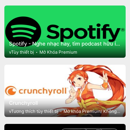
Spotify - Nghe nhạc hay, tìm podcast hữu ích
vTùy thiết bị
Mở Khóa Premium
Crunchyroll
vTương thích tùy thiết bị
Mở khóa Premium/ Không quảng cáo