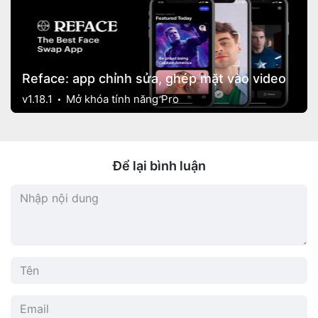
Reface: app chỉnh sửa, ghép mặt vào video
v1.18.1
Mở khóa tính năng Pro
Để lại bình luận