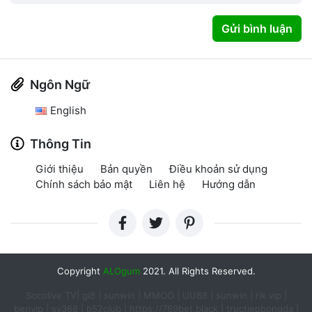
Gửi bình luận
Ngôn Ngữ
English
Thông Tin
Giới thiệu
Bản quyền
Điều khoản sử dụng
Chính sách bảo mật
Liên hệ
Hướng dẫn
Copyright
ALOgum
2021. All Rights Reserved.
Socolive TV
|
gi8
|
sunwin
|
MMOO
|
UU88
|
sunwin
|
rik vip
|
benvip
|
sv368
|
b52club
|
https://789bet.black
|
tructiepbongda
|