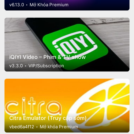
v6.13.0
Mở Khóa Premium
iQIYI Video – Phim & TV show
v3.3.0
VIP/Subscription
Citra Emulator (Truy cập sớm)
vbed6a4f12
Mở khóa Premium