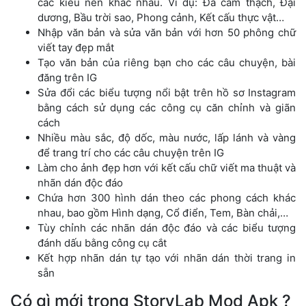
các kiểu nền khác nhau. Ví dụ: Đá cẩm thạch, Đại
dương, Bầu trời sao, Phong cảnh, Kết cấu thực vật…
Nhập văn bản và sửa văn bản với hơn 50 phông chữ
viết tay đẹp mắt
Tạo văn bản của riêng bạn cho các câu chuyện, bài
đăng trên IG
Sửa đổi các biểu tượng nổi bật trên hồ sơ Instagram
bằng cách sử dụng các công cụ căn chỉnh và giãn
cách
Nhiều màu sắc, độ dốc, màu nước, lấp lánh và vàng
để trang trí cho các câu chuyện trên IG
Làm cho ảnh đẹp hơn với kết cấu chữ viết ma thuật và
nhãn dán độc đáo
Chứa hơn 300 hình dán theo các phong cách khác
nhau, bao gồm Hình dạng, Cổ điển, Tem, Bàn chải,…
Tùy chỉnh các nhãn dán độc đáo và các biểu tượng
đánh dấu bằng công cụ cắt
Kết hợp nhãn dán tự tạo với nhãn dán thời trang in
sẵn
Có gì mới trong StoryLab Mod Apk ?