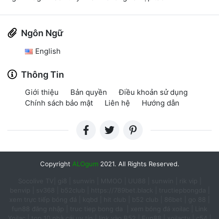
Ngôn Ngữ
English
Thông Tin
Giới thiệu
Bản quyền
Điều khoản sử dụng
Chính sách bảo mật
Liên hệ
Hướng dẫn
Copyright
ALOgum
2021. All Rights Reserved.
Socolive TV
|
gi8
|
sunwin
|
MMOO
|
UU88
|
sunwin
|
rik vip
|
benvip
|
sv368
|
b52club
|
https://789bet.black
|
tructiepbongda
|
xem trực tiếp bóng đá
|
kqbd
|
hit club
|
b52 club
|
86bet
|
go 88
|
fun88 đăng nhập​
|
truc tiep bong da ​
|
xem bóng đá xoilac
|
Link
Xoilac​
|
top 10 nhà cái uy tín​
|
link vào B52
|
Fun88
|
xoilactv
|
c54
|