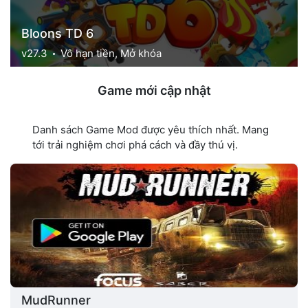
Bloons TD 6
v27.3
Vô hạn tiền, Mở khóa
Game mới cập nhật
Danh sách Game Mod được yêu thích nhất. Mang
tới trải nghiệm chơi phá cách và đầy thú vị.
MudRunner