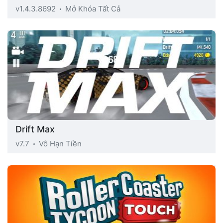
v1.4.3.8692
Mở Khóa Tất Cả
Drift Max
v7.7
Vô Hạn Tiền