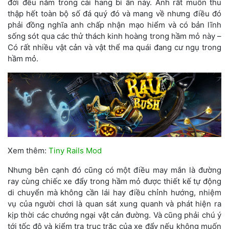
đời đều nằm trong cái hang bí ẩn này. Anh rất muốn thu
thập hết toàn bộ số đá quý đó và mang về nhưng điều đó
phải đồng nghĩa anh chấp nhận mạo hiểm và có bản lĩnh
sống sót qua các thử thách kinh hoàng trong hầm mỏ này –
Có rất nhiều vật cản và vật thể ma quái đang cư ngụ trong
hầm mỏ.
Xem thêm:
Tiny Rails Mod
Nhưng bên cạnh đó cũng có một điều may mắn là đường
ray cùng chiếc xe đẩy trong hầm mỏ được thiết kế tự động
di chuyển mà không cần lái hay điều chỉnh hướng, nhiệm
vụ của người chơi là quan sát xung quanh và phát hiện ra
kịp thời các chướng ngại vật cản đường. Và cũng phải chú ý
tới tốc độ và kiểm tra trục trặc của xe đẩy nếu không muốn