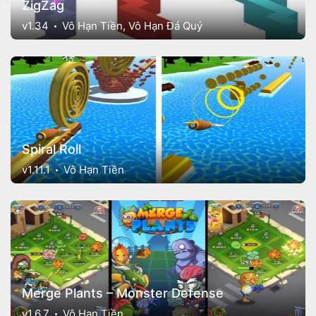
ZigZag
v1.34
Vô Hạn Tiền, Vô Hạn Đá Quý
Spiral Roll
v1.11.1
Vô Hạn Tiền
Merge Plants – Monster Defense
v1.6.7
Vô Hạn Tiền