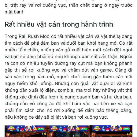
bị trật ray và rơi xuống vực, thần chết đang ở ngay trước
mắt bạn!
Rất nhiều vật cản trong hành trình
Trong Rail Rush Mod có rất nhiều vật cản và vật thể lạ đang
tìm cách để phá đám bạn và đuổi bạn khỏi hang mỏ. Có rất
nhiều tấm chắn, miếng ván gỗ xuất hiện một cách đột ngột
và bạn sẽ đâm phải nó nếu không quan sát cẩn thận. Ngoài
ra còn có nhiều tuyến đường ray cụt mà bạn không phanh
gấp thì sẽ rơi xuống vực và chấm dứt ván game. Càng đi
sâu vào trong hầm mỏ, người chơi càng gặp thêm các mối
nguy hiểm khó lường. Những con quái vật quái dị và kinh
khủng dần xuất lộ diện, zombie, ma trơi hay những vật thể
không xác định đều lượn lờ xung quanh bạn và hù doạ bạn,
chúng còn vô cùng ác độ khi bám vào hai bên xe và bạn
phải tìm cách cho nó rơi xuống để đảm bảo thăng bằng,
nếu không xe đẩy sẽ bị lật và bạn rơi xuống vực.