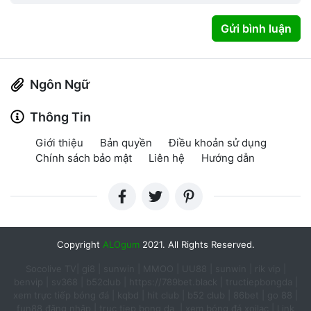
Gửi bình luận
Ngôn Ngữ
Thông Tin
Giới thiệu
Bản quyền
Điều khoản sử dụng
Chính sách bảo mật
Liên hệ
Hướng dẫn
Copyright
ALOgum
2021. All Rights Reserved.
Socolive TV
|
gi8
|
sunwin
|
MMOO
|
UU88
|
sunwin
|
rik vip
|
benvip
|
sv368
|
b52club
|
https://789bet.black
|
tructiepbongda
|
xem trực tiếp bóng đá
|
kqbd
|
hit club
|
b52 club
|
86bet
|
go 88
|
fun88 đăng nhập​
|
truc tiep bong da ​
|
xem bóng đá xoilac
|
Link