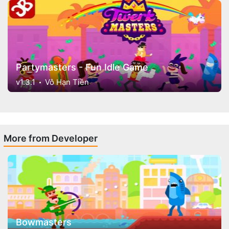
Partymasters - Fun Idle Game
v1.3.1
Vô Hạn Tiền
More from Developer
Bowmasters