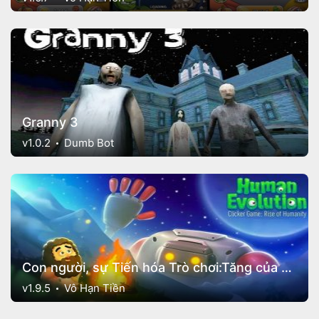
Granny 3
v1.0.2
Dumb Bot
Con người, sự Tiến hóa Trò chơi:Tăng của Nhân loại
v1.9.5
Vô Hạn Tiền