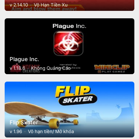
v 2.14.10
Vô Hạn Tiền Xu
Plague Inc.
v 1.18.6
Không Quảng Cáo
Flip Skater
v 1.96
Vô hạn tiền/ Mở khóa