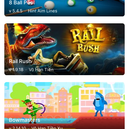
8 Ball Pool
v 5.4.5
Hint Aim Lines
Rail Rush
v 1.9.18
Vô Hạn Tiền
Bowmasters
v 2.14.10
Vô Hạn Tiền Xu