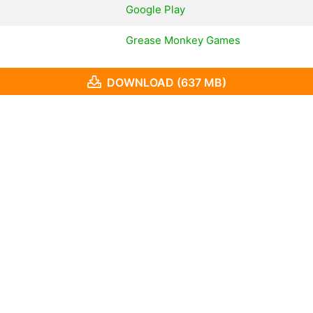
Google Play
Grease Monkey Games
DOWNLOAD (637 MB)