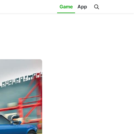
Game
App