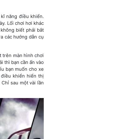
kĩ năng điều khiển.
y. Lối chơi hơi khác
không biết phải bắt
ra các hướng dẫn cụ
t trên màn hình chơi
ải thì bạn cần ấn vào
Nếu bạn muốn cho xe
điều khiển hiển thị
 Chỉ sau một vài lần