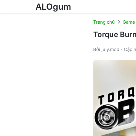
ALOgum
Skip to content
Trang chủ
Game
Torque Burn
Bởi july.mod - Cập 