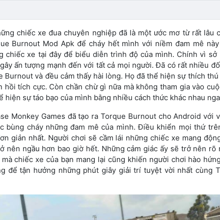
hững chiếc xe đua chuyên nghiệp đã là một ước mơ từ rất lâu c
que Burnout Mod Apk để cháy hết mình với niềm đam mê này 
chiếc xe tại đây để biểu diễn trình độ của mình. Chính vì sở
 gây ấn tượng mạnh đến với tất cả mọi người. Đã có rất nhiều đối
Burnout và đều cảm thấy hài lòng. Họ đã thể hiện sự thích th
 hồi tích cực. Còn chần chừ gì nữa mà không tham gia vào cuộ
 hiện sự táo bạo của mình bằng nhiều cách thức khác nhau ngay
se Monkey Games đã tạo ra Torque Burnout cho Android với v
ợc bùng cháy những đam mê của mình. Điều khiển mọi thứ trê
ơn giản nhất. Người chơi sẽ cầm lái những chiếc xe mang động
ở nên ngầu hơn bao giờ hết. Những cảm giác ấy sẽ trở nên rõ 
ộ mà chiếc xe của bạn mang lại cũng khiến người chơi hào hứng
g để tận hưởng những phút giây giải trí tuyệt vời nhất cùng