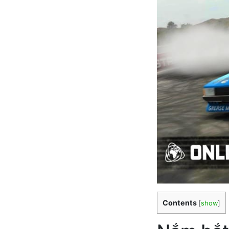
Contents
[
show
]