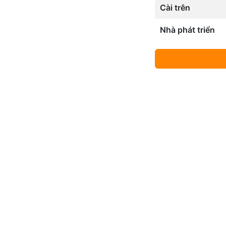
Cài trên
Nhà phát triển