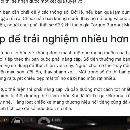
ợi thì sẽ nhận được một kết quả tuyệt vời.
 bạn cần phải để ý các thông số. Bởi lẽ, nếu bạn quá lạm dụn
 gặp rủi ro. Chắc chắn bạn không muốn thấy nó nổ tung và buộ
ên, người chơi phải thật sự để ý khi tham gia Torque Burnout M
p để trải nghiệm nhiều hơn
mà bạn sở hữu sẽ không được mạnh mẽ như mong muốn của bạn
ơi tiếp theo thì bạn buộc phải nâng cấp. Số tiền thưởng mà bạ
m vụ sẽ dùng để thực hiện việc này. Người chơi có thể thay đổ
ển màu sơn, đổi lốp, thay phanh xe,… Một trong số đó thì bạn ph
ng ra tuyệt chiêu đẹp mắt thì nó đã bị hao mòn rất nhiều.
ục thể hiện thì phải nâng cấp và bảo dưỡng một cách tốt nhất
hiểm là điều không thể tránh khỏi. Khi đã tới Torque Burnout r
 nhé. Hàng loạt chiếc xe mang thương hiệu nổi tiếng cũng đã x
nh tích cao để sở hữu được nó nhé.