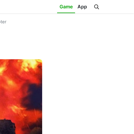
Game
App
oter