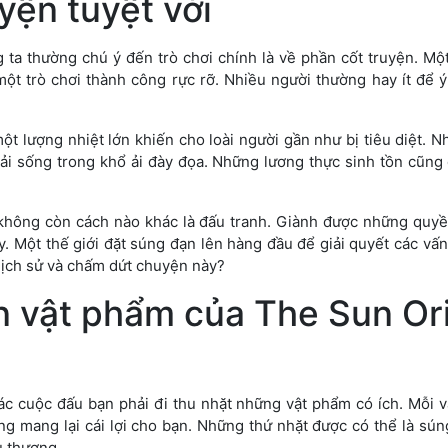
yện tuyệt vời
 ta thường chú ý đến trò chơi chính là về phần cốt truyện. M
ột trò chơi thành công rực rỡ. Nhiều người thường hay ít để ý
 một lượng nhiệt lớn khiến cho loài người gần như bị tiêu diệt. 
ải sống trong khổ ải đày đọa. Những lương thực sinh tồn cũng
không còn cách nào khác là đấu tranh. Giành được những quyền
ày. Một thế giới đặt súng đạn lên hàng đầu để giải quyết các vấ
 lịch sử và chấm dứt chuyện này?
n vật phẩm của The Sun Or
các cuộc đấu bạn phải đi thu nhặt những vật phẩm có ích. Mỗi 
ng mang lại cái lợi cho bạn. Những thứ nhặt được có thể là sún
 thương.