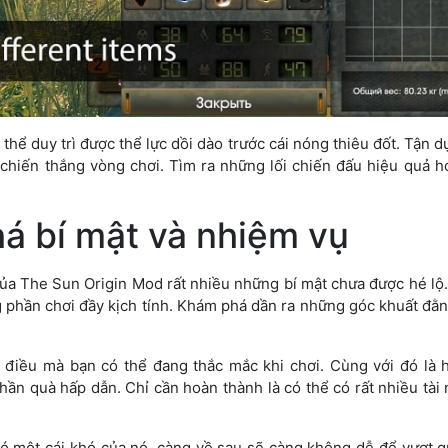
thể duy trì được thể lực dồi dào trước cái nóng thiêu đốt. Tận d
 chiến thắng vòng chơi. Tìm ra những lối chiến đấu hiệu quả h
á bí mật và nhiệm vụ
a The Sun Origin Mod rất nhiều những bí mật chưa được hé lộ.
 phần chơi đầy kịch tính. Khám phá dần ra những góc khuất đằn
 điều mà bạn có thể đang thắc mắc khi chơi. Cùng với đó là
hần quà hấp dẫn. Chỉ cần hoàn thành là có thể có rất nhiều tà
ó một cái khó của nó, càng về sau sẽ càng không dễ để vượt qu