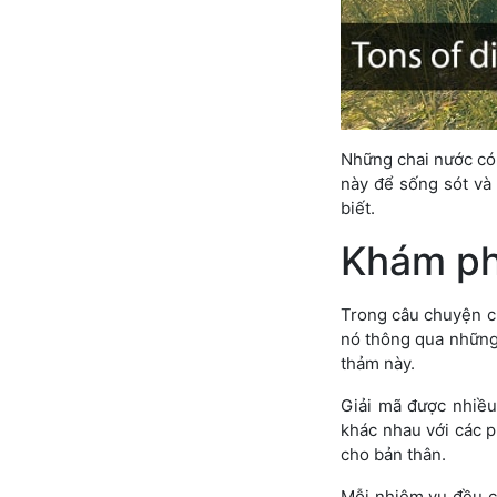
Những chai nước có 
này để sống sót và
biết.
Khám ph
Trong câu chuyện củ
nó thông qua những
thảm này.
Giải mã được nhiều
khác nhau với các p
cho bản thân.
Mỗi nhiệm vụ đều c