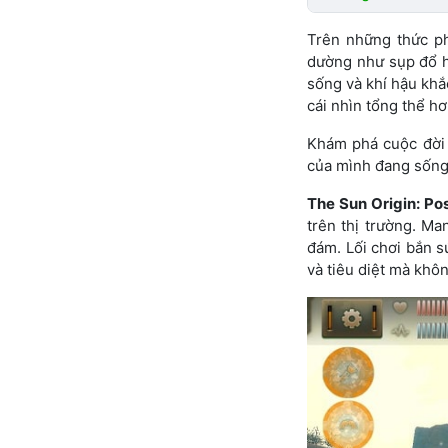
Trên những thức ph
dường như sụp đổ ho
sống và khí hậu kh
cái nhìn tổng thể hơ
Khám phá cuộc đời 
của mình đang sống
The Sun Origin: Po
trên thị trường. M
đám. Lối chơi bắn s
và tiêu diệt mà khô