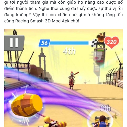
gì tới người tham gia mà còn giúp họ nâng cao được số
điểm thành tích. Nghe thôi cũng đã thấy được sự thú vị rồi
đúng không? Vậy thì còn chần chừ gì mà không tăng tốc
cùng Racing Smash 3D Mod Apk chứ!