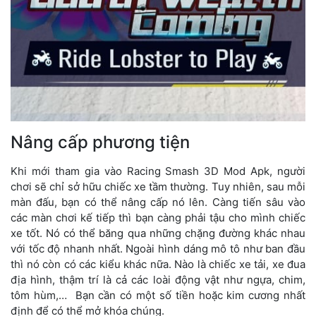
Nâng cấp phương tiện
Khi mới tham gia vào Racing Smash 3D Mod Apk, người
chơi sẽ chỉ sở hữu chiếc xe tầm thường. Tuy nhiên, sau mỗi
màn đấu, bạn có thể nâng cấp nó lên. Càng tiến sâu vào
các màn chơi kế tiếp thì bạn càng phải tậu cho mình chiếc
xe tốt. Nó có thể băng qua những chặng đường khác nhau
với tốc độ nhanh nhất. Ngoài hình dáng mô tô như ban đầu
thì nó còn có các kiểu khác nữa. Nào là chiếc xe tải, xe đua
địa hình, thậm trí là cả các loài động vật như ngựa, chim,
tôm hùm,… Bạn cần có một số tiền hoặc kim cương nhất
định để có thể mở khóa chúng.