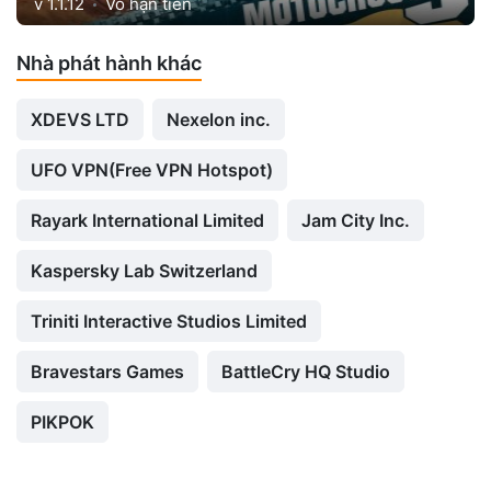
v 1.1.12
Vô hạn tiền
Nhà phát hành khác
XDEVS LTD
Nexelon inc.
UFO VPN(Free VPN Hotspot)
Rayark International Limited
Jam City Inc.
Kaspersky Lab Switzerland
Triniti Interactive Studios Limited
Bravestars Games
BattleCry HQ Studio
PIKPOK