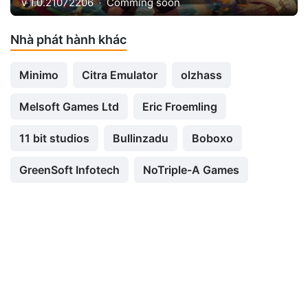
v 1.0.21072206
Comming soon
Nhà phát hành khác
Minimo
Citra Emulator
olzhass
Melsoft Games Ltd
Eric Froemling
11 bit studios
Bullinzadu
Boboxo
GreenSoft Infotech
NoTriple-A Games