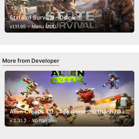
State of Survival - Discard
v1.11.95
Menu MOD
More from Developer
Alien Creeps TD - Tựa game thủ thành hoành tráng
v 2.31.2
Vô hạn tiền