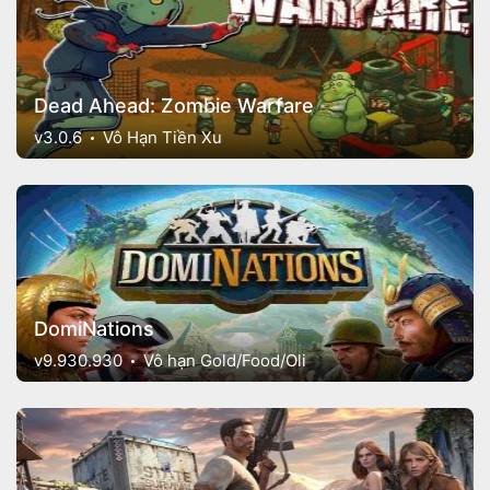
Dead Ahead: Zombie Warfare
v3.0.6
Vô Hạn Tiền Xu
DomiNations
v9.930.930
Vô hạn Gold/Food/Oli