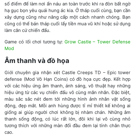
số điểm để làm nơi ẩn náu an toàn trước khi ra đòn bất ngờ
hạ gục bọn yêu quái hung ác kia. Ở tháp cuối cùng, bạn cần
xây dựng cũng như nâng cấp một cách nhanh chóng. Bạn
cũng có thể bán tháp cuối lấy tiền mua vũ khí hoặc sử dụng
làm căn cứ chiến đấu.
Game có lối chơi tương tự:
Grow Castle – Tower Defense
Mod
Âm thanh và đồ họa
Giới chuyên gia nhận xét Castle Creeps TD – Epic tower
defense (Mod Vô Hạn Coins) có đồ họa cực đẹp. Kết hợp
với các hiệu ứng âm thanh, ánh sáng, võ thuật hay những
hiệu ứng từ các vụ chiến đấu vô cùng mãn nhãn. Đặc biệt,
màu sắc sắc nét đem tới những hình ảnh nhân vật sống
động, đẹp mắt. Mỗi anh hùng được tỉ mỉ thiết kế không ai
giống ai giúp người chơi không bị nhàm chán. Những âm
thanh sống động, có lúc rất lớn, đôi khi lại vô cùng nhỏ
tương thích với những màn đối đầu đem lại tính chân thực
cao.