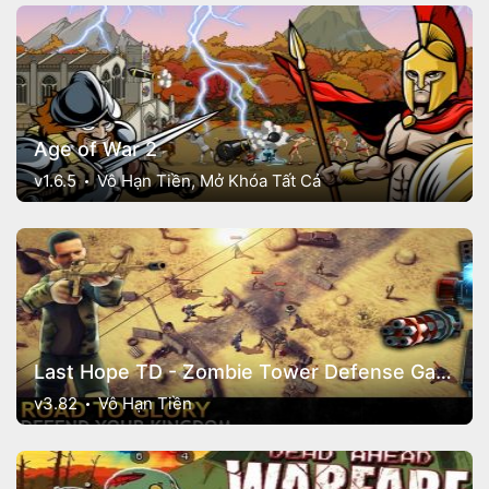
Age of War 2
v1.6.5
Vô Hạn Tiền, Mở Khóa Tất Cả
Last Hope TD - Zombie Tower Defense Games Offline
v3.82
Vô Hạn Tiền