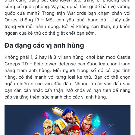
củng cố quốc phòng. Vậy bạn phải làm gì để bảo vệ vương
quốc của mình? Trong trận Warlords bạn chạm chán với
Ogres khổng lồ – Một con yêu quái hung dữ ….hãy cẩn
trọng với mỗi hành động. Bởi vì không cẩn thận, sự khôn
ngoan của kẻ thù có thể giết chết bạn sớm.
Đa dạng các vị anh hùng
Không phải 1, 2 hay là 3 vị anh hùng, chơi bản mod Castle
Creeps TD – Epic tower defense bạn được lựa chọn trong
hàng trăm anh hùng. Mỗi người trong số đó có đặc tính
riêng, có thế mạnh với từng loại kẻ thù. Bạn có thể chọn
ngẫu nhiên ở các ván đấu đầu. Nhưng ở các ván đấu sau
bạn cần cân nhắc cẩn thận. Mở khóa vô hạn tiền để nâng
cấp và tăng thêm sức mạnh cho các vị anh hùng.