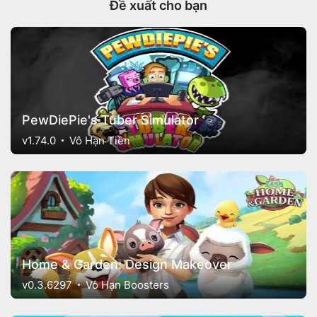
Đề xuất cho bạn
PewDiePie's Tuber Simulator
v1.74.0
Vô Hạn Tiền
Home & Garden: Design Makeover
v0.3.6297
Vô Hạn Boosters