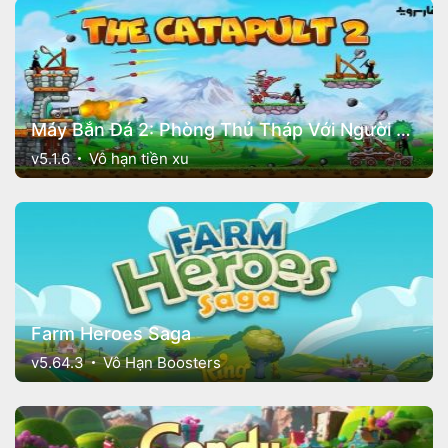
Máy Bắn Đá 2: Phòng Thủ Tháp Với Người Que
v5.1.6
Vô hạn tiền xu
Farm Heroes Saga
v5.64.3
Vô Hạn Boosters