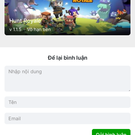
Hunt Royale
v 1.1.5
Vô hạn tiền
Để lại bình luận
Gửi bình luận