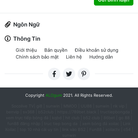
Ngôn Ngữ
Thông Tin
Giới thiệu
Bản quyền
Điều khoản sử dụng
Chính sách bảo mật
Liên hệ
Hướng dẫn
Copyright
ALOgum
2021. All Rights Reserved.
Socolive TV
|
gi8
|
sunwin
|
MMOO
|
UU88
|
sunwin
|
rik vip
|
benvip
|
sv368
|
b52club
|
https://789bet.black
|
tructiepbongda
|
xem trực tiếp bóng đá
|
kqbd
|
hit club
|
b52 club
|
86bet
|
go 88
|
fun88 đăng nhập​
|
truc tiep bong da ​
|
xem bóng đá xoilac
|
Link
Xoilac​
|
top 10 nhà cái uy tín​
|
link vào B52
|
Fun88
|
xoilactv
|
c54
|
sunwin