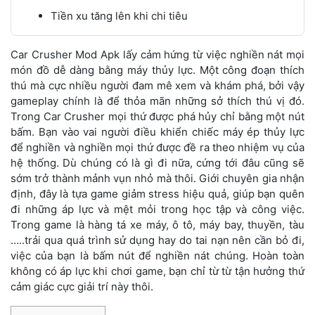
Tiền xu tăng lên khi chi tiêu
Car Crusher Mod Apk lấy cảm hứng từ việc nghiền nát mọi
món đồ dễ dàng bằng máy thủy lực. Một công đoạn thích
thú mà cực nhiều người đam mê xem và khám phá, bởi vậy
gameplay chính là để thỏa mãn những sở thích thú vị đó.
Trong Car Crusher mọi thứ được phá hủy chỉ bằng một nút
bấm. Bạn vào vai người điều khiển chiếc máy ép thủy lực
để nghiền và nghiền mọi thứ được đề ra theo nhiệm vụ của
hệ thống. Dù chúng có là gì đi nữa, cứng tới đâu cũng sẽ
sớm trở thành mảnh vụn nhỏ mà thôi. Giới chuyên gia nhận
định, đây là tựa game giảm stress hiệu quả, giúp bạn quên
đi những áp lực và mệt mỏi trong học tập và công việc.
Trong game là hàng tá xe máy, ô tô, máy bay, thuyền, tàu
…..trải qua quá trình sử dụng hay do tai nạn nên cần bỏ đi,
việc của bạn là bấm nút để nghiền nát chúng. Hoàn toàn
không có áp lực khi chơi game, bạn chỉ từ từ tận hưởng thứ
cảm giác cực giải trí này thôi.