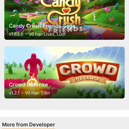
Candy Crush Friends Saga
v1.63.5
Vô hạn Lives, Lượt
Crowd Defense
v1.2.1
Vô Hạn Tiền
More from Developer