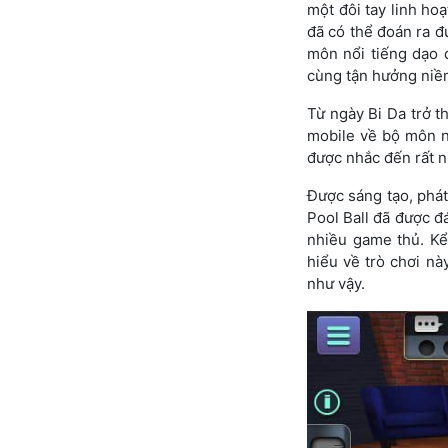
một đôi tay linh ho
đã có thể đoán ra đ
môn nổi tiếng dạo 
cùng tận hưởng niềm
Từ ngày Bi Da trở t
mobile về bộ môn n
được nhắc đến rất 
Được sáng tạo, phát
Pool Ball đã được đ
nhiều game thủ. Kể 
hiểu về trò chơi n
như vậy.