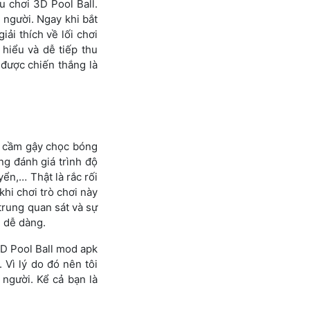
u chơi 3D Pool Ball.
 người. Ngay khi bắt
iải thích về lối chơi
hiểu và dễ tiếp thu
 được chiến thắng là
c cầm gậy chọc bóng
ng đánh giá trình độ
ển,… Thật là rắc rối
hi chơi trò chơi này
trung quan sát và sự
h dễ dàng.
3D Pool Ball mod apk
 Vì lý do đó nên tôi
 người. Kể cả bạn là