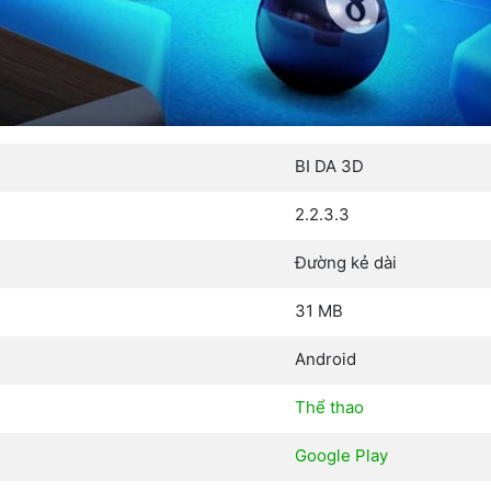
BI DA 3D
2.2.3.3
Đường kẻ dài
31 MB
Android
Thể thao
Google Play