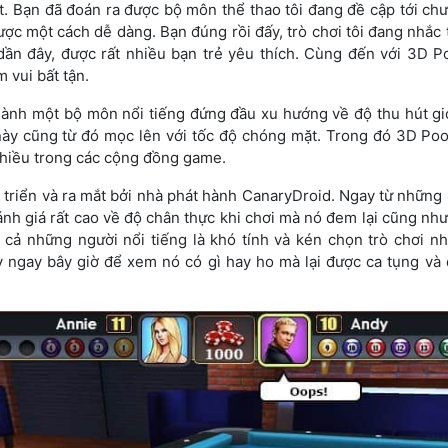
ạt. Bạn đã đoán ra được bộ môn thể thao tôi đang đề cập tới chư
ược một cách dễ dàng. Bạn đúng rồi đấy, trò chơi tôi đang nhắc t
dần đây, được rất nhiều bạn trẻ yêu thích. Cùng đến với
3D Po
 vui bất tận.
hành một bộ môn nổi tiếng đứng đầu xu hướng về độ thu hút gi
ày cũng từ đó mọc lên với tốc độ chóng mặt. Trong đó 3D Pool 
nhiều trong các cộng đồng game.
 triển và ra mắt bởi nhà phát hành CanaryDroid. Ngay từ những
ánh giá rất cao về độ chân thực khi chơi mà nó đem lại cũng như
cả những người nổi tiếng là khó tính và kén chọn trò chơi nh
ày ngay bây giờ để xem nó có gì hay ho mà lại được ca tụng và