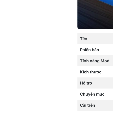
Tên
Phiên bản
Tính năng Mod
Kích thước
Hỗ trợ
Chuyên mục
Cài trên