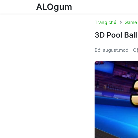
ALOgum
Skip to content
Trang chủ
Game
3D Pool Bal
Bởi august.mod - C