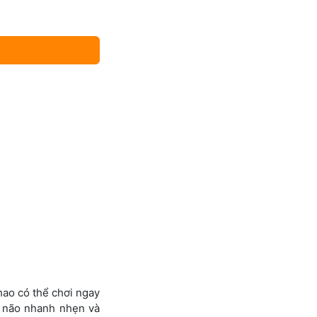
thao có thể chơi ngay
ộ não nhanh nhẹn và