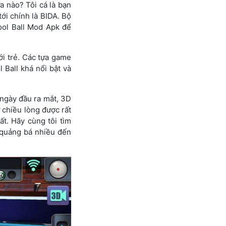
a nào? Tôi cá là bạn
ới chính là BIDA. Bộ
ol Ball Mod Apk để
ới trẻ. Các tựa game
Ball khá nổi bật và
 ngày đầu ra mắt, 3D
 chiều lòng được rất
ất. Hãy cùng tôi tìm
 quảng bá nhiều đến